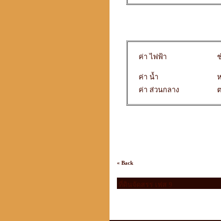
ค่า ไฟฟ้า
ช
ค่า น้ำ
ห
ค่า ส่วนกลาง
« Back
ที่ดินจัดสรร เฟส 9