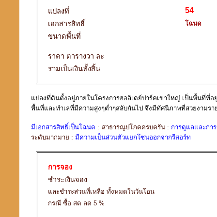
54
แปลงที่
เอกสารสิทธิ์
โฉนด
ขนาดพื้นที่
ราคา ตารางวา ละ
รวมเป็นเงินทั้งสิ้น
แปลงที่ดินตั้งอยู่ภายในโครงการฮอลิเดย์ปาร์คเขาใหญ่ เป็นพื้นที่ที่
พื้นที่และทำเลที่มีความสูงๆต่ำๆสลับกันไป จึงมีทัศนีภาพที่สวยงา
มีเอกสารสิทธิ์เป็นโฉนด
: สาธารณูปโภคครบครัน :
การดูแลและการจ
ระดับมากมาย :
มีความเป็นส่วนตัวแยกโซนออกจากรีสอร์ท
การจอง
ชำระเงินจอง
และชำระส่วนที่เหลือ ทั้งหมดในวันโอน
กรณี ซื้อ สด ลด 5 %