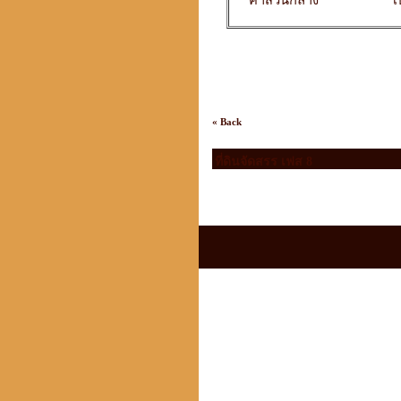
ค่าส่วนกลาง
เ
« Back
ที่ดินจัดสรร เฟส 8